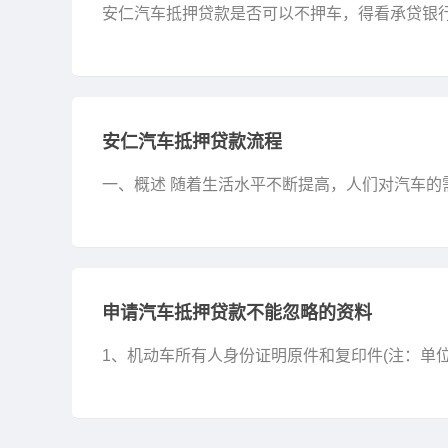
安仁汽车抵押贷款是否可以不押车，得看承贷银行
方式也会不一样。而汽车抵押贷款主要有押车、押
的...
安仁汽车抵押贷款流程
一、概述 随着生活水平不断提高，人们对汽车
人并不具备这样的经济实力。因此，许多人选择
程，帮助读...
申请汽车抵押贷款不能忽略的资料
1、机动车所有人身份证明原件和复印件(注：单
居住证原件和复印件); 2、抵押权人身份证明原件
人委...