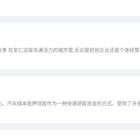
的应用场景。以下将从多个方面详细探讨结清证明的使用场合、
享 在安仁这座充满活力的城市里,无论是初创企业还是个体经营
有效利用手头资源，尤其是房产这一重要资产，成为了许多人关
化，汽车绿本抵押贷款作为一种快速获取资金的方式，受到了许
的融资选择。本文将详细介绍2025年安仁汽车绿本抵押公司贷