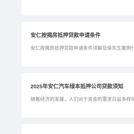
除。结清证明在个人生活和商业活动中都有重要
其相关注意...
安仁按揭房抵押贷款申请条件
安仁按揭房抵押贷款申请条件详解及侯先生案例分
面临着资金周转的挑战，当机会来敲门时，如何
点，{地...
2025年安仁汽车绿本抵押公司贷款须知
随着经济的发展，人们对于资金的需求日益多样
关注。在，汽车绿本抵押贷款也逐渐成为一种常见
须知，...