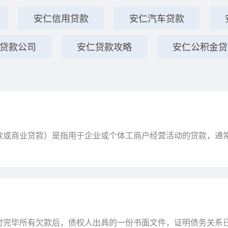
安仁信用贷款
安仁汽车贷款
贷款公司
安仁贷款攻略
安仁公积金贷
或商业贷款）是指用于企业或个体工商户经营活动的贷款，通
程中，很多银行或金融机构会要求贷款人提供担保或抵押，其..
付完毕所有欠款后，债权人出具的一份书面文件，证明债务关系