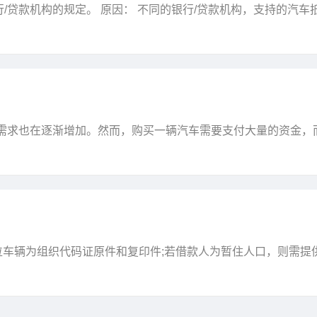
/贷款机构的规定。 原因： 不同的银行/贷款机构，支持的汽车
证不押车、装GPS这三种方式。 若承贷银行/贷款机构只支持
的需求也在逐渐增加。然而，购买一辆汽车需要支付大量的资金，
通过汽车抵押贷款的方式来解决这个问题。本文将介绍汽车抵押
位车辆为组织代码证原件和复印件;若借款人为暂住人口，则需提
及复印件(需盖公章); 3、抵押合同原件; 4、抵押权人委托书和