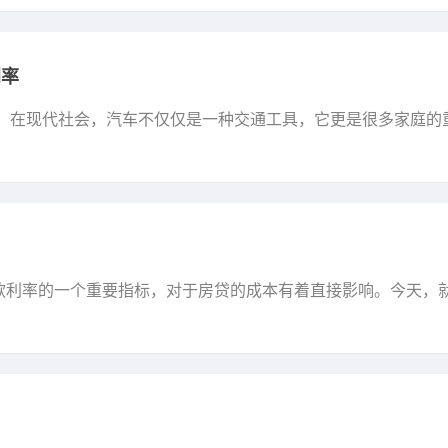
利率
率，在现代社会，汽车不仅仅是一种交通工具，它更是很多家庭的
，许多人选择购买汽车来提高生活质量，然而，拥有汽车的同时..
款利率的一个重要指标，对于房贷的成本有着直接影响。今天，
先，我们需要明确，房贷基点通常与贷款市场报价利率（LPR）