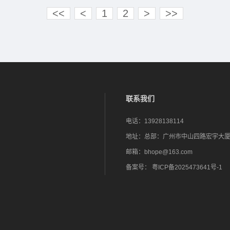
<<
<
1
2
>
>>
联系我们
电话：
13928138114
地址：
总部：广州市中山四路宏宇大厦1
邮箱：
bhope@163.com
备案号：
粤ICP备2025473641号-1