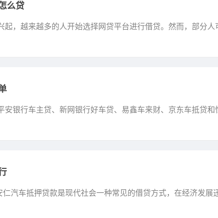
怎么贷
的兴起，越来越多的人开始选择网贷平台进行借贷。然而，部分人
免去征信网贷的审核。下面介绍一些不看征信网贷的银行种类。 1
单
括平安银行车主贷、新网银行好车贷、易鑫车来财、京东车抵贷和
，而且审批快速，服务周到，能够有效满足用户的短期资金需求。
行
安仁汽车抵押贷款是现代社会一种常见的借贷方式，在经济发展
物，安仁押车贷款为有资金需求的人提供了一种方便快捷的解决方