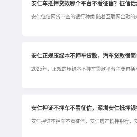
安仁车抵押贷款哪个平台不看征信？征信话
安仁征信网贷不查的银行种类 随着互联网金融
各种原因，需要通过传统银行获取贷款，但又希望
农业...
安仁正规压绿本不押车贷款，汽车贷款很简
2025年，正规的压绿本不押车贷款平台主要包
车融贷，这些平台提供的贷款产品不仅利率适中
绿本不押...
安仁押证不押车不看征信，深圳安仁抵押银
安仁押证不押车不看征信，安仁房产抵押银行，
仁，越来越多的人选择将自己的汽车作为贷款抵押